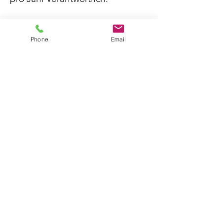
Diese Bildungsarbeit wurde
Phone
Email
folgendermaßen ausgezeichnet:
2017 / 2018 Auszeichnung als
`Lernort des UNESCO-
Weltaktionsprogrammes
Bildung für nachhaltige
Entwicklung´ mit der höchsten
Auszeichnungsstufe
Mehrfache Auszeichnung mit
dem Qualitätssiegel
Umweltbildung.Bayern des
Bayerischen Staatsministeriums